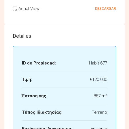
Aerial View
DESCARGAR
Detalles
ID de Propiedad:
Habit-677
Τιμή:
€120.000
Έκταση γης:
887 m²
Τύπος Ιδιοκτησίας:
Terreno
Κατάσταση Ιδιοκτησίας:
En venta