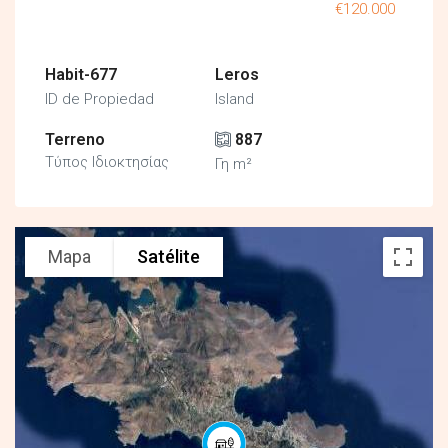
€120.000
Habit-677
Leros
ID de Propiedad
Island
Terreno
887
Τύπος Ιδιοκτησίας
Γη m²
Mapa
Satélite