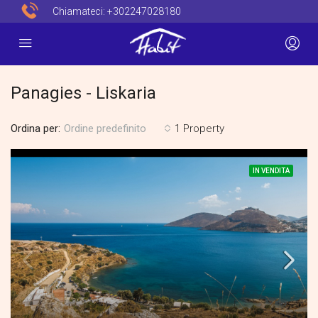
Chiamateci:
+302247028180
Panagies - Liskaria
Ordina per:
1 Property
Ordine predefinito
IN VENDITA