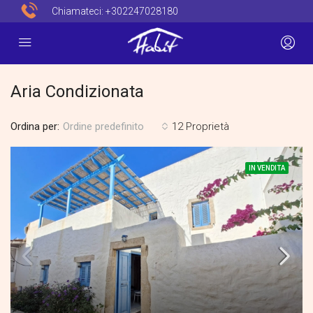
Chiamateci:
+302247028180
Aria Condizionata
Ordina per:
12 Proprietà
Ordine predefinito
IN VENDITA