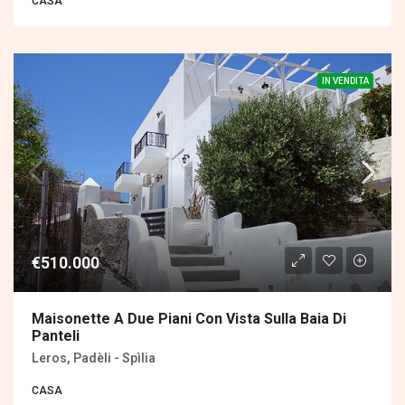
CASA
IN VENDITA
€510.000
Maisonette A Due Piani Con Vista Sulla Baia Di
Panteli
Leros, Padèli - Spìlia
CASA