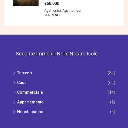
€60.000
Agathonisi, Agathonìssi
TERRENΟ
Scoprite Immobili Nelle Nostre Isole
Terrenο
(84)
Casa
(62)
Commerciale
(14)
Appartamento
(9)
Νeoclassicho
(5)