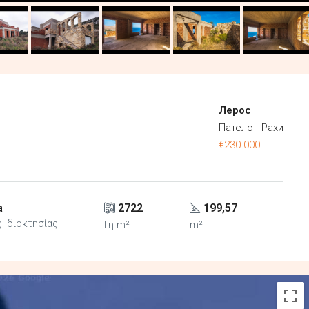
Лерос
Патело - Рахи
€230.000
а
2722
199,57
 Ιδιοκτησίας
Γη m²
m²