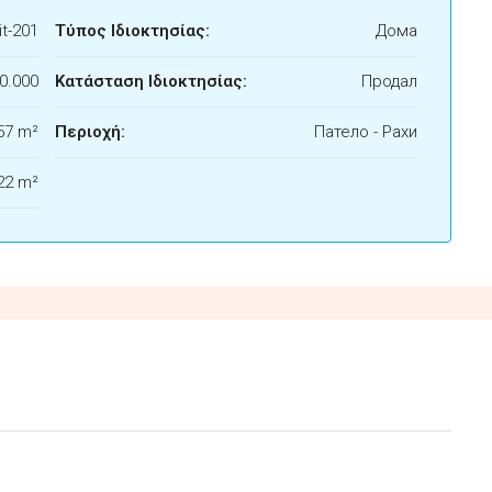
t-201
Τύπος Ιδιοκτησίας:
Дома
0.000
Κατάσταση Ιδιοκτησίας:
Продал
57 m²
Περιοχή:
Патело - Рахи
22 m²