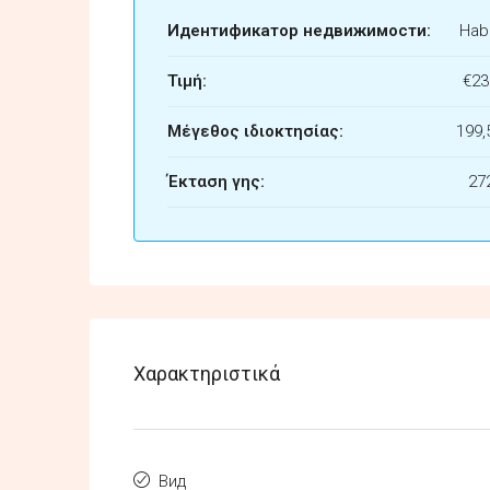
Идентификатор недвижимости:
Habi
Τιμή:
€23
Μέγεθος ιδιοκτησίας:
199,
Έκταση γης:
27
Χαρακτηριστικά
Вид