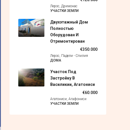
Лерос, Дримонас
УЧАСТКИ ЗЕМЛИ
Двухэтажный Дом
Полностью
Оборудован И
Отремонтирован
€350.000
Лерос, Падели - Спилия
ДОМА
Участок Под
Застройку В
Василикии, Агатониси
€60.000
Агатониси, Агафониси
УЧАСТКИ ЗЕМЛИ