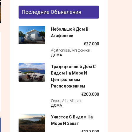
Последние Объявления
Небольшой Дом В
Агафониси
€27.000
Agathonissi, Агафониси
ДОМА
Традиционный Дом С
Видом На Море И
Центральным
Расположением
€200.000
Лерос, Айя Марина
ДОМА
Участок С Видом На
Море И Закат
€120.000