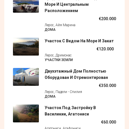
Море И Центральным
Расположением
€200.000
Лерос, Айя Марина
ДОМА
Участок С Видом На Море И Закат
€120.000
Лерос, Дримонас
УЧАСТКИ ЗЕМЛИ
Двухэтажный Дом Полностью
Оборудован И Отремонтирован
€350.000
Лерос, Падели - Спилия
ДОМА
Участок Под Застройку В
Василикии, Агатониси
€60.000
Агатониси, Агафониси